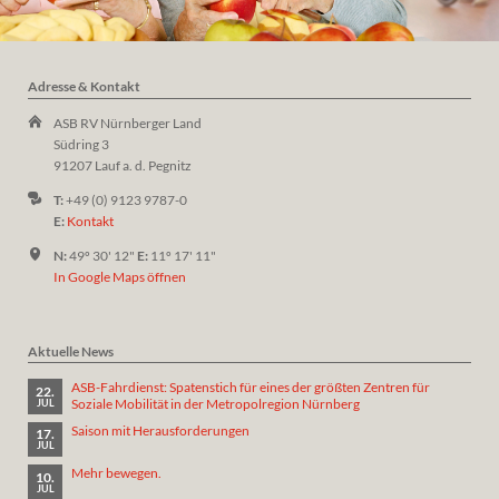
Adresse & Kontakt
ASB RV Nürnberger Land
Südring 3
91207 Lauf a. d. Pegnitz
T:
+49 (0) 9123 9787-0
E:
Kontakt
N:
49º 30' 12"
E:
11º 17' 11"
In Google Maps öffnen
Aktuelle News
ASB-Fahrdienst: Spatenstich für eines der größten Zentren für
22.
Soziale Mobilität in der Metropolregion Nürnberg
JUL
Saison mit Herausforderungen
17.
JUL
Mehr bewegen.
10.
JUL