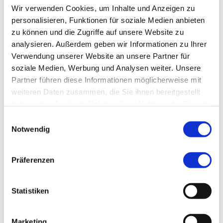
Wir verwenden Cookies, um Inhalte und Anzeigen zu
personalisieren, Funktionen für soziale Medien anbieten
zu können und die Zugriffe auf unsere Website zu
analysieren. Außerdem geben wir Informationen zu Ihrer
Verwendung unserer Website an unsere Partner für
soziale Medien, Werbung und Analysen weiter. Unsere
Hausnotruf
Partner führen diese Informationen möglicherweise mit
Der ASB Hausnotruf bietet Sicherheit im eigenen Zuhause. Im Notfall
sorgt er dafür, dass Sie schnell kompetente Hilfe erhalten. Knopfdruck
weiteren Daten zusammen, die Sie ihnen bereitgestellt
genügt und es wird sofort Unterstützung angefordert. Rund um die
haben oder die sie im Rahmen Ihrer Nutzung der Dienste
Uhr, auch an Sonn- und Feiertagen.
gesammelt haben.
Einwilligungsauswahl
WEITERE INFOS
Notwendig
Präferenzen
Der Mensch steht im Mittelpunkt unseres Tuns.
Statistiken
Im Fachbereich „Soziale Arbeit“ des ASB Regionalverband
Nürnberger Land bieten wir Menschen seit über 40 Jahren
kompetent und zuverlässig unsere Hilfen an. Wir sind in vielen
Marketing
Aufgabengebieten zuhause. Ob im Bereich Mobilität oder bei