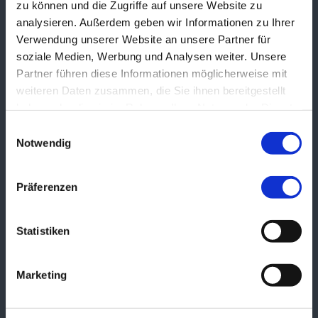
zu können und die Zugriffe auf unsere Website zu
analysieren. Außerdem geben wir Informationen zu Ihrer
Adresse & Kontakt
Verwendung unserer Website an unsere Partner für
ASB RV Nürnberger Land
soziale Medien, Werbung und Analysen weiter. Unsere
Kinder & Jugend
Südring 3
Partner führen diese Informationen möglicherweise mit
91207 Lauf a. d. Pegnitz
weiteren Daten zusammen, die Sie ihnen bereitgestellt
haben oder die sie im Rahmen Ihrer Nutzung der Dienste
T:
+49 (0) 9123 9787-71
E:
kinder@asblauf.de
gesammelt haben.
Einwilligungsauswahl
Notwendig
N:
49º 30' 12"
E:
11º 17' 11"
In Google Maps öffnen
Präferenzen
Aktuelle News
ASB-Fahrdienst: Spatenstich für eines der größten Zentren für
22.
Statistiken
Soziale Mobilität in der Metropolregion Nürnberg
JUL
Saison mit Herausforderungen
17.
JUL
Marketing
Mehr bewegen.
10.
JUL
Große Wünsche für kleine Menschen
25.